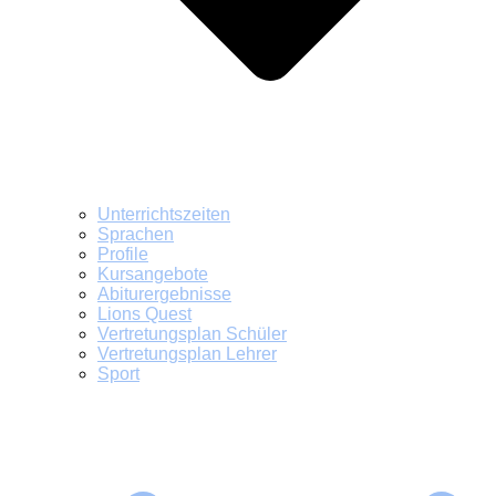
Unterrichtszeiten
Sprachen
Profile
Kursangebote
Abiturergebnisse
Lions Quest
Vertretungsplan Schüler
Vertretungsplan Lehrer
Sport