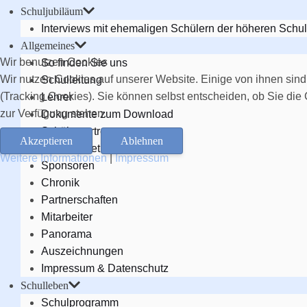
Schuljubiläum
Interviews mit ehemaligen Schülern der höheren Schul
Allgemeines
Wir benutzen Cookies
So finden Sie uns
Wir nutzen Cookies auf unserer Website. Einige von ihnen sind
Schulleitung
(Tracking Cookies). Sie können selbst entscheiden, ob Sie die
Lehrer
zur Verfügung stehen.
Dokumente zum Download
Schülervertretung
Akzeptieren
Ablehnen
Elternvertretung
Weitere Informationen
|
Impressum
Sponsoren
Chronik
Partnerschaften
Mitarbeiter
Panorama
Auszeichnungen
Impressum & Datenschutz
Schulleben
Schulprogramm