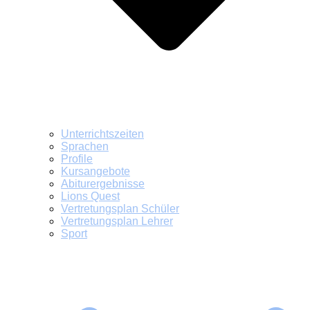
Unterrichtszeiten
Sprachen
Profile
Kursangebote
Abiturergebnisse
Lions Quest
Vertretungsplan Schüler
Vertretungsplan Lehrer
Sport